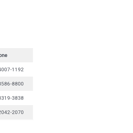
one
 4007-1192
 3586-8800
 3319-3838
 2042-2070