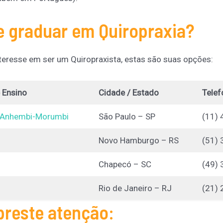
e graduar em Quiropraxia?
teresse em ser um Quiropraxista, estas são suas opções:
e Ensino
Cidade / Estado
Telef
e Anhembi-Morumbi
São Paulo – SP
(11)
Novo Hamburgo – RS
(51)
Chapecó – SC
(49)
Rio de Janeiro – RJ
(21)
preste atenção: