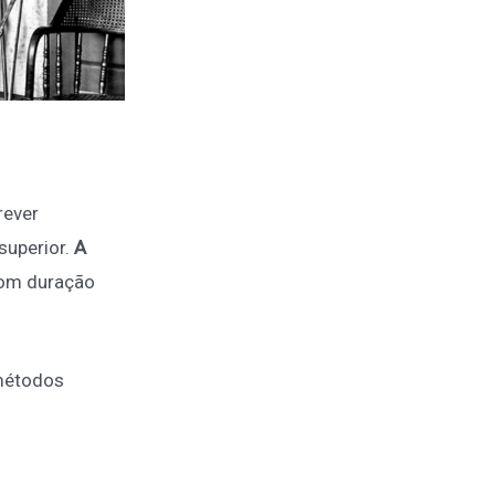
rever
superior.
A
 com duração
 métodos