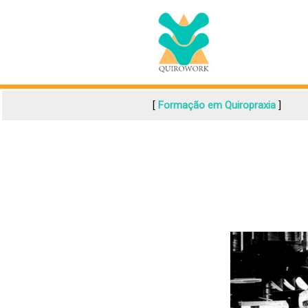
Ir
para
o
conteúdo
[
Formação em Quiropraxia
]