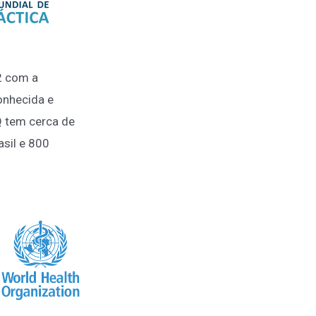
2 com a
conhecida e
Q tem cerca de
asil e 800