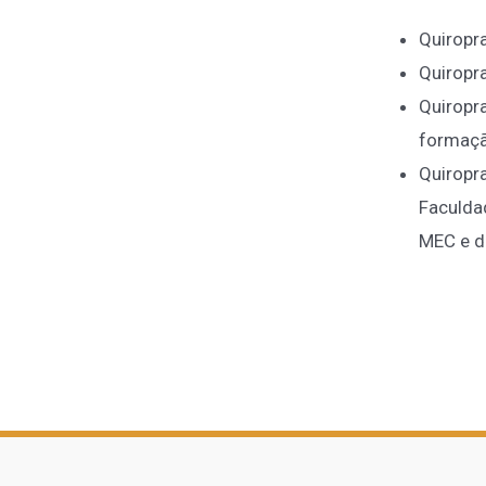
Quiropr
Quiropr
Quiropr
formaçã
Quiropra
Faculda
MEC e d