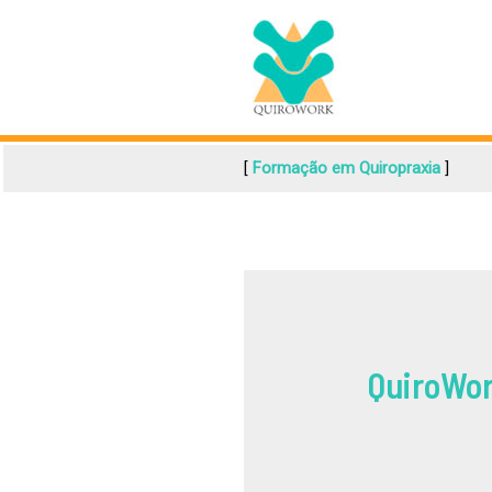
Ir
para
o
conteúdo
[
Formação em Quiropraxia
]
QuiroWo