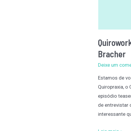
Quirowork
Bracher
Deixe um come
Estamos de vo
Quiropraxia, o
episódio teaser
de entrevistar
interessante q
Q