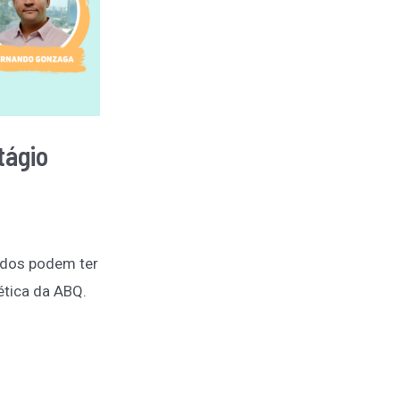
tágio
ndos podem ter
ética da ABQ.