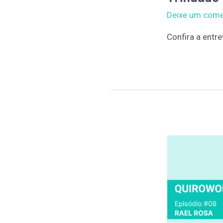
a
Deixe um come
c
Confira a entre
h
e
r