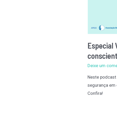
t
d
e
Q
u
Especial 
i
r
conscien
o
Deixe um come
p
Neste podcast
r
segurança em e
a
Confira!
x
i
a