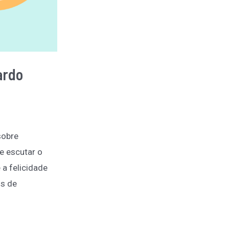
ardo
sobre
re escutar o
 a felicidade
is de